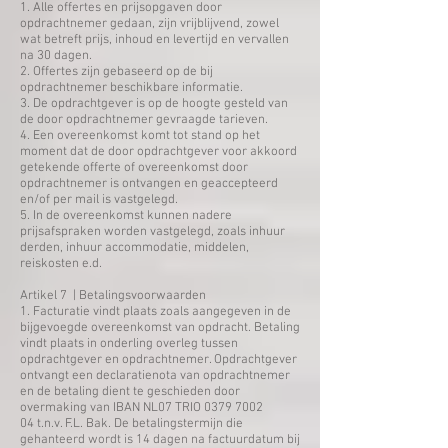
1. Alle offertes en prijsopgaven door
opdrachtnemer gedaan, zijn vrijblijvend, zowel
wat betreft prijs, inhoud en levertijd en vervallen
na 30 dagen.
2. Offertes zijn gebaseerd op de bij
opdrachtnemer beschikbare informatie.
3. De opdrachtgever is op de hoogte gesteld van
de door opdrachtnemer gevraagde tarieven.
4. Een overeenkomst komt tot stand op het
moment dat de door opdrachtgever voor akkoord
getekende offerte of overeenkomst door
opdrachtnemer is ontvangen en geaccepteerd
en/of per mail is vastgelegd.
5. In de overeenkomst kunnen nadere
prijsafspraken worden vastgelegd, zoals inhuur
derden, inhuur accommodatie, middelen,
reiskosten e.d.
​Artikel 7 | Betalingsvoorwaarden
1. Facturatie vindt plaats zoals aangegeven in de
bijgevoegde overeenkomst van opdracht. Betaling
vindt plaats in onderling overleg tussen
opdrachtgever en opdrachtnemer. Opdrachtgever
ontvangt een declaratienota van opdrachtnemer
en de betaling dient te geschieden door
overmaking van IBAN NL07 TRIO
0379 7002
04
t.n.v. F.L. Bak. De betalingstermijn die
gehanteerd wordt is 14 dagen na factuurdatum bij