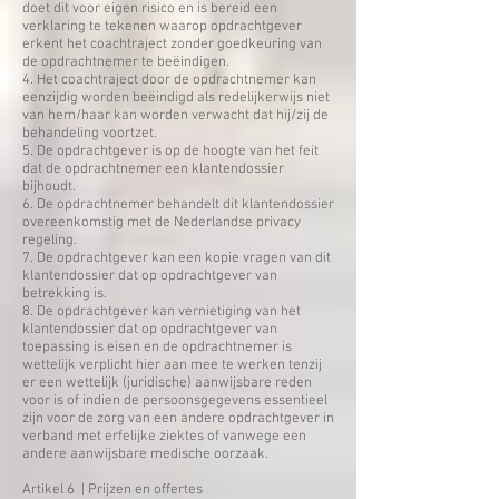
doet dit voor eigen risico en is bereid een
verklaring te tekenen waarop opdrachtgever
erkent het coachtraject zonder goedkeuring van
de opdrachtnemer te beëindigen.
4. Het coachtraject door de opdrachtnemer kan
eenzijdig worden beëindigd als redelijkerwijs niet
van hem/haar kan worden verwacht dat hij/zij de
behandeling voortzet.
5. De opdrachtgever is op de hoogte van het feit
dat de opdrachtnemer een klantendossier
bijhoudt.
6. De opdrachtnemer behandelt dit klantendossier
overeenkomstig met de Nederlandse privacy
regeling.
7. De opdrachtgever kan een kopie vragen van dit
klantendossier dat op opdrachtgever van
betrekking is.
8. De opdrachtgever kan vernietiging van het
klantendossier dat op opdrachtgever van
toepassing is eisen en de opdrachtnemer is
wettelijk verplicht hier aan mee te werken tenzij
er een wettelijk (juridische) aanwijsbare reden
voor is of indien de persoonsgegevens essentieel
zijn voor de zorg van een andere opdrachtgever in
verband met erfelijke ziektes of vanwege een
andere aanwijsbare medische oorzaak.
​Artikel 6 | Prijzen en offertes