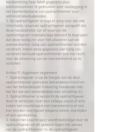
toestemming haar NAW gegevens plus
telefoonnummer te gebruiken voor vastlegging in
het klantenbestand van opdrachtnemer voor
administratiedoeleinden.
3. De opdrachtgever draagt er zorg voor dat alle
informatie, waarvan opdrachtgever aangeeft dat
deze noodzakelijk zijn of waarvan de
opdrachtgever redelijkerwijs behoort te begrijpen
dat deze nodig zijn voor het uitvoeren van de
overeenkomst, tijdig aan opdrachtnemer worden
verstrekt. Indien deze gegevens niet tijdig zijn
verstrekt behoudt opdrachtnemer zich het recht
voor de uitvoering van de overeenkomst op te
schorten.
​Artikel 5 | Algemeen reglement
1. Opdrachtgever is op de hoogte van de door
opdrachtnemer gebruikte behandelvorm(en) en
van het behandelplan (rekening houdende met
het feit dat een behandelplan een schatting is.)
2. Opdrachtnemer is verplicht de opdrachtgever
door te verwijzen naar een collega coach of arts
indien het coachtraject niet toereikend is of niet
kan worden voortgezet wegens ziekte, overlijden
of een aandoening.
3. Indien het coachtraject wordt beëindigd door de
opdrachtgever en dit gebeurt tegen het advies
van de opdrachtnemer in; de opdrachtgever