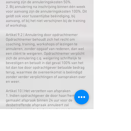
aanvang zijn de annuleringskosten 50%.
2. Bij annulering na inschrijving binnen één week
voor aanvang zijn de annuleringskosten 100%. Dit
geldt ook voor tussentijdse beëindiging, bij
aanvang, of bij het niet verschijnen bij de training
of workshop.
​Artikel 9.2 | Annulering door opdrachtnemer
Opdrachtnemer behoudt zich het recht om
coaching, training, workshops of lezingen te
annuleren, zonder opgaaf van redenen, dan wel
een cliënt te weigeren. Opdrachtnemer verplicht
zich de annulering c.q. weigering schriftelijk te
bevestigen en betaalt in dat geval 100% van het
tot dan toe door opdrachtgever betaalde bedrag
terug, waarmee de overeenkomst is beëindigd
zonder verder verplichtingen of aanspraken over
en weer.
​Artikel 10 | Het verzetten van afspraken
1. Indien opdrachtgever de door haar/hem
gemaakt afspraak binnen 24 uur voor de
desbetreffende afspraak annuleert zal
opdrachtnemer de kosten in rekening brengen en
is opdrachtgever verplicht deze te betalen.
Afspraken die geannuleerd of verzet worden voor
deze tijd zullen niet in rekening worden gebracht.
2. Bij niet verschijnen van de opdrachtgever op