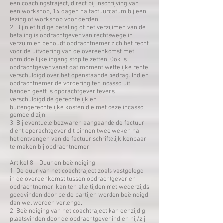
een coachingstraject, direct bij inschrijving van
een workshop, 14 dagen na factuurdatum bij een
lezing of workshop voor derden.
2. Bij niet tijdige betaling of het verzuimen van de
betaling is opdrachtgever van rechtswege in
verzuim en behoudt opdrachtnemer zich het recht
voor de uitvoering van de overeenkomst met
onmiddellijke ingang stop te zetten. Ook is
opdrachtgever vanaf dat moment wettelijke rente
verschuldigd over het openstaande bedrag. Indien
opdrachtnemer de vordering ter incasso uit
handen geeft is opdrachtgever tevens
verschuldigd de gerechtelijk en
buitengerechtelijke kosten die met deze incasso
gemoeid zijn.
3. Bij eventuele bezwaren aangaande de factuur
dient opdrachtgever dit binnen twee weken na
het ontvangen van de factuur schriftelijk kenbaar
te maken bij opdrachtnemer.
​Artikel 8 | Duur en beëindiging
1. De duur van het coachtraject zoals vastgelegd
in de overeenkomst tussen opdrachtgever en
opdrachtnemer, kan ten alle tijden met wederzijds
goedvinden door beide partijen worden beëindigd
dan wel worden verlengd.
2. Beëindiging van het coachtraject kan eenzijdig
plaatsvinden door de opdrachtgever indien hij/zij