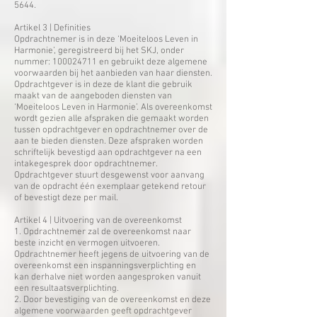
5644
.
​Artikel 3 | Definities
Opdrachtnemer is in deze ‘Moeiteloos Leven in
Harmonie’, geregistreerd bij het SKJ, onder
nummer:
100024711
en gebruikt deze algemene
voorwaarden bij het aanbieden van haar diensten.
Opdrachtgever is in deze de klant die gebruik
maakt van de aangeboden diensten van
‘Moeiteloos Leven in Harmonie’. Als overeenkomst
wordt gezien alle afspraken die gemaakt worden
tussen opdrachtgever en opdrachtnemer over de
aan te bieden diensten. Deze afspraken worden
schriftelijk bevestigd aan opdrachtgever na een
intakegesprek door opdrachtnemer.
Opdrachtgever stuurt desgewenst voor aanvang
van de opdracht één exemplaar getekend retour
of bevestigt deze per mail.
​Artikel 4 | Uitvoering van de overeenkomst
1. Opdrachtnemer zal de overeenkomst naar
beste inzicht en vermogen uitvoeren.
Opdrachtnemer heeft jegens de uitvoering van de
overeenkomst een inspanningsverplichting en
kan derhalve niet worden aangesproken vanuit
een resultaatsverplichting.
2. Door bevestiging van de overeenkomst en deze
algemene voorwaarden geeft opdrachtgever