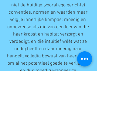
niet de huidige (vooral ego gerichte) 
conventies, normen en waarden maar 
volg je innerlijke kompas: moedig en 
onbevreesd als die van een leeuwin die 
haar kroost en habitat verzorgt en 
verdedigt, en die intuïtief wéét wat ze 
nodig heeft en daar moedig naar 
handelt, volledig bewust van haar angst 
om al het potentieel goede te verliezen, 
en dus moedig wanneer ze 
daadwerkelijk naar haar intuïtie en 
gevoel durft te handelen. 
De wereld kan er alleen maar beter op 
worden…niets meer te verliezen op dit 
punt en moment in tijd. 
Lieve vrouwelijke kracht en intuïtie, in 