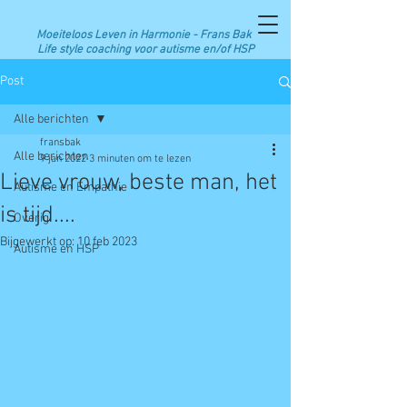
Moeiteloos Leven in Harmonie -
Frans Bak
Life style coaching voor autisme en/of HSP
Post
Alle berichten
fransbak
Alle berichten
9 jan 2022
3 minuten om te lezen
Lieve vrouw, beste man, het
Autisme en Empathie
is tijd....
Overig
Bijgewerkt op:
10 feb 2023
Autisme en HSP