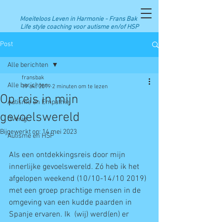
Moeiteloos Leven in Harmonie -
Frans Bak
Life style coaching voor autisme en/of HSP
Post
Alle berichten
fransbak
Alle berichten
19 okt 2019
2 minuten om te lezen
Op reis in mijn
Autisme en Empathie
gevoelswereld
Overig
Bijgewerkt op:
14 mei 2023
Autisme en HSP
Als een ontdekkingsreis door mijn 
innerlijke gevoelswereld. Zó heb ik het 
afgelopen weekend (10/10-14/10 2019) 
met een groep prachtige mensen in de 
omgeving van een kudde paarden in 
Spanje ervaren. Ik  (wij) werd(en) er 